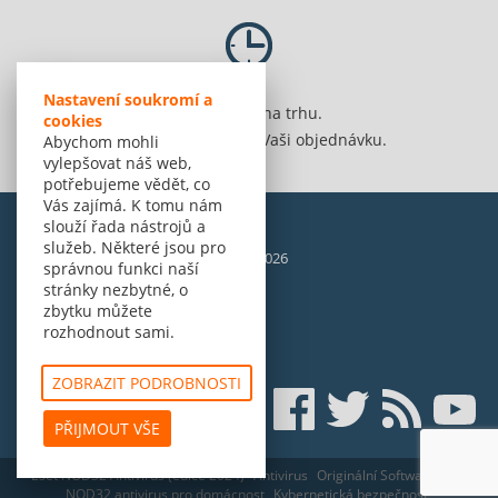
Nastavení soukromí a
Jsme 20 let na trhu.
cookies
Spolehlivě vyřídíme Vaši objednávku.
Abychom mohli
vylepšovat náš web,
potřebujeme vědět, co
Vás zajímá. K tomu nám
slouží řada nástrojů a
služeb. Některé jsou pro
© Amenit Software Solutions, 1998 - 2026
správnou funkci naší
Powered by
nopCommerce
stránky nezbytné, o
zbytku můžete
rozhodnout sami.
ZOBRAZIT PODROBNOSTI
PŘIJMOUT VŠE
Eset NOD32 Antivirus (edice 2024)
Antivirus
Originální Software
Eset
NOD32 antivirus pro domácnost
Kybernetická bezpečnost