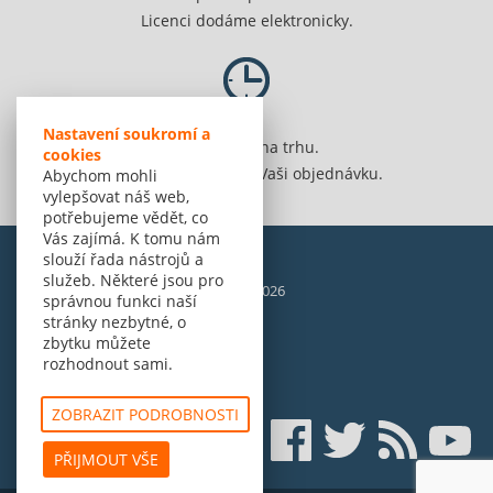
Licenci dodáme elektronicky.
Nastavení soukromí a
Jsme 20 let na trhu.
cookies
Spolehlivě vyřídíme Vaši objednávku.
Abychom mohli
vylepšovat náš web,
potřebujeme vědět, co
Vás zajímá. K tomu nám
slouží řada nástrojů a
služeb. Některé jsou pro
© Amenit Software Solutions, 1998 - 2026
správnou funkci naší
Powered by
nopCommerce
stránky nezbytné, o
zbytku můžete
rozhodnout sami.
ZOBRAZIT PODROBNOSTI
PŘIJMOUT VŠE