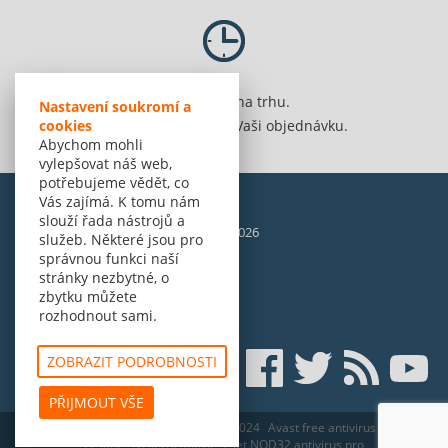
Jsme 20 let na trhu.
Nastavení soukromí a
cookies
Spolehlivě vyřídíme Vaši objednávku.
Abychom mohli
vylepšovat náš web,
potřebujeme vědět, co
Vás zajímá. K tomu nám
slouží řada nástrojů a
© Amenit Software Solutions, 1998 - 2026
služeb. Některé jsou pro
Powered by
nopCommerce
správnou funkci naší
stránky nezbytné, o
zbytku můžete
rozhodnout sami.
ZOBRAZIT PODROBNOSTI
PŘIJMOUT VŠE
ESET HOME Security Essential - edice 2024
Avast free antivirus zdarma v
češtině
Nejlepší antivir
Eset NOD32 antivirus pro